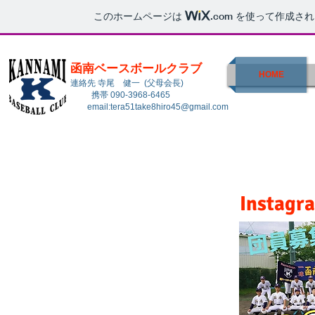
このホームページは
.com
を使って作成され
函南ベ
ースボールクラブ
HOME
連絡先 寺尾 健一 (父母会長)
携帯 090-3968-6465
ema
il:tera51take8hiro45
@gmail.com
​Instag